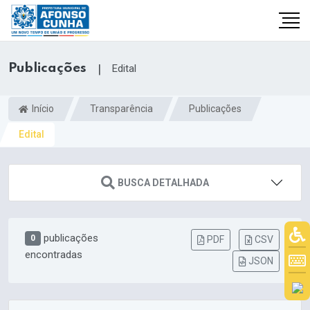
Publicações
|
Edital
Início
Transparência
Publicações
Edital
BUSCA DETALHADA
publicações
0
PDF
CSV
encontradas
JSON